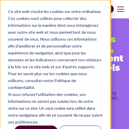
INSCRIPTION
Ce site web stocke les cookies sur votre ordinateur.
Ces cookies sont utilisés pour collecter des
informations sur la manière dont vous interagissez
avec notre site web et nous permettent de nous
Management dans les
souvenir de vous. Nous utilisons ces informations
afin d'améliorer et de personnaliser votre
Industries Créatives,
expérience de navigation, ainsi que pour les
Arts, Cultures :
comment
données et les indicateurs concernant nos visiteurs
se former et pour quels
à la fois sur ce site web et sur d'autres supports.
Pour en savoir plus sur les cookies que nous
métiers ?
utilisons, consultez notre Politique de
confidentialité.
Envie d’évoluer vers un métier en management
Si vous refusez l'utilisation des cookies, vos
dans le domaine de l’Art & de la Culture ? Besoin
informations ne seront pas suivies lors de votre
de nourrir votre réflexion d'évolution dans ce
secteur ? De comprendre quelles sont les
visite sur ce site. Un seul cookie sera utilisé dans
formations à suivre ? Et pour quels métiers ?
votre navigateur afin de se souvenir de ne pas suivre
Participez à notre Masterclass !
vos préférences.