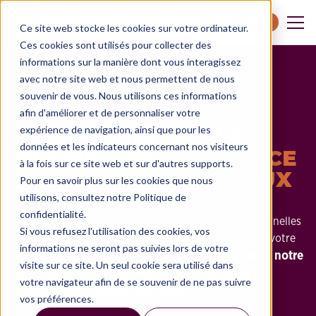
INSCRIPTION
Ce site web stocke les cookies sur votre ordinateur.
Ces cookies sont utilisés pour collecter des
informations sur la manière dont vous interagissez
avec notre site web et nous permettent de nous
souvenir de vous. Nous utilisons ces informations
MASTERCLASS
afin d'améliorer et de personnaliser votre
expérience de navigation, ainsi que pour les
PERSPECTIVES DES
données et les indicateurs concernant nos visiteurs
MÉTIERS DU
COMMERCE
à la fois sur ce site web et sur d'autres supports.
DES VINS & SPIRITUEUX
Pour en savoir plus sur les cookies que nous
utilisons, consultez notre Politique de
confidentialité.
Envie de découvrir toutes les perspectives professionnelles
Si vous refusez l'utilisation des cookies, vos
du secteur des vins et spiritueux ? Besoin de nourrir votre
informations ne seront pas suivies lors de votre
Participez à notre
réflexion d'évolution dans ce domaine ?
visite sur ce site. Un seul cookie sera utilisé dans
Masterclass sur les perspectives des métiers du
votre navigateur afin de se souvenir de ne pas suivre
Commerce des Vins & Spiritueux.
vos préférences.